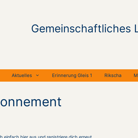
Gemeinschaftliches 
Aktuelles
Erinnerung Gleis 1
Rikscha
M
bonnement
einfach hier aus und registriere dich erneut.