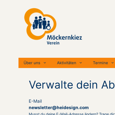
Zum
Inhalt
springen
Über uns
Aktivitäten
Termine
Verwalte dein A
E-Mail
newsletter@heidesign.com
Musst du deine E-Mail-Adresse ändern? Trage dich 