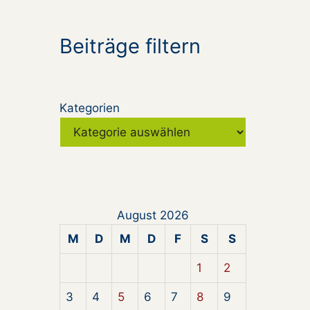
Beiträge filtern
Kategorien
August 2026
M
D
M
D
F
S
S
1
2
3
4
5
6
7
8
9