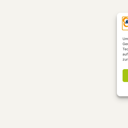
Um 
Ger
Tec
auf
zur