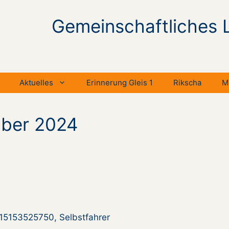
Gemeinschaftliches 
Aktuelles
Erinnerung Gleis 1
Rikscha
M
mber 2024
015153525750, Selbstfahrer