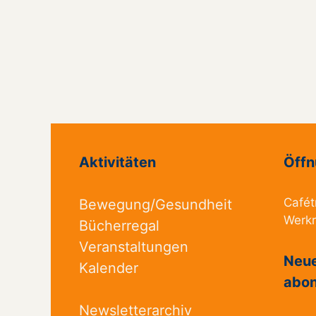
Aktivitäten
Öffn
Cafét
Bewegung/Gesundheit
Werk
Bücherregal
Veranstaltungen
Neue
Kalender
abon
Newsletterarchiv