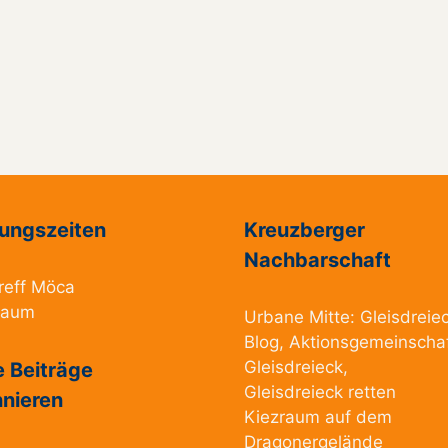
ungszeiten
Kreuzberger
Nachbarschaft
reff Möca
raum
Urbane Mitte:
Gleisdreie
Blog
,
Aktionsgemeinscha
Gleisdreieck
,
 Beiträge
Gleisdreieck retten
nieren
Kiezraum
auf dem
Dragonergelände