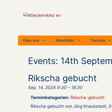
Zum
Inhalt
springen
Über uns
Aktivitäten
Termine
Events: 14th Septe
Rikscha gebucht
Sep. 14, 2024 9:30
–
18:30
Terminkategorien:
Rikscha-gebucht
Rikscha gebucht von Jörg Knackstedt, 