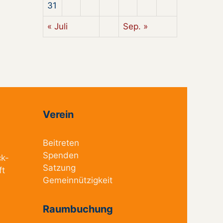
31
« Juli
Sep. »
Verein
Beitreten
Spenden
ck-
Satzung
ft
Gemeinnützigkeit
Raumbuchung