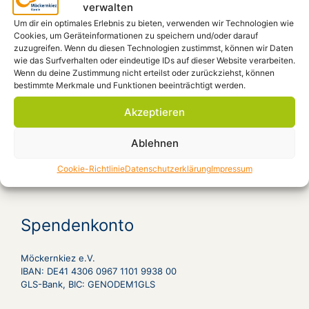
verwalten
seinem Grab
Ort:
Um dir ein optimales Erlebnis zu bieten, verwenden wir Technologien wie
Aug. 20, 18:30
Zum 30. Todestag von Rio
Cookies, um Geräteinformationen zu speichern und/oder darauf
Reiser – Gymmick auf dem Kiezplatz
Ort:
zuzugreifen. Wenn du diesen Technologien zustimmst, können wir Daten
wie das Surfverhalten oder eindeutige IDs auf dieser Website verarbeiten.
Kiezplatz
Wenn du deine Zustimmung nicht erteilst oder zurückziehst, können
bestimmte Merkmale und Funktionen beeinträchtigt werden.
Aug. 22, 18:00
Radioeins Parkfest im
Gleisdreieckpark
Ort:
Akzeptieren
Aug. 23, 18:00
Film: „Gundalena von
Ablehnen
Weizsäcker geb. Wille – Ein Leben im 20.
Jahrhundert“ D 2009, 90 Minuten
Ort: Forum
Cookie-Richtlinie
Datenschutzerklärung
Impressum
Spendenkonto
Möckernkiez e.V.
IBAN: DE41 4306 0967 1101 9938 00
GLS-Bank, BIC: GENODEM1GLS