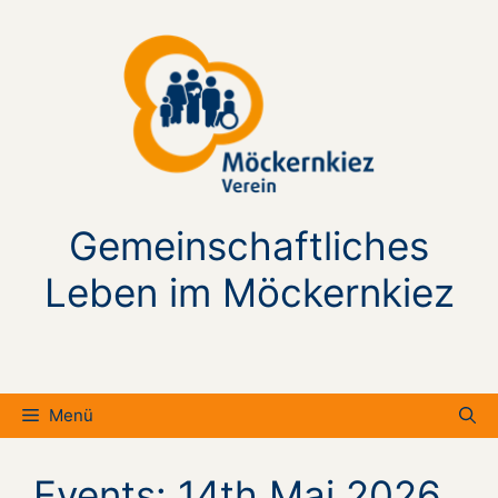
Zum
Inhalt
springen
Gemeinschaftliches
Leben im Möckernkiez
Menü
Events: 14th Mai 2026