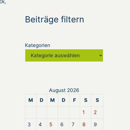
ck,
Beiträge filtern
Kategorien
August 2026
M
D
M
D
F
S
S
1
2
3
4
5
6
7
8
9