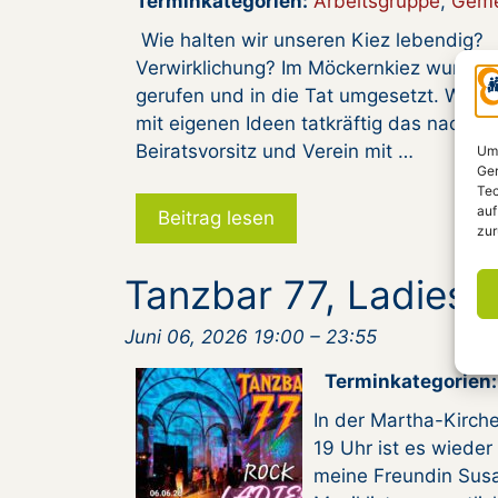
Terminkategorien:
Arbeitsgruppe
,
Geme
Wie halten wir unseren Kiez lebendig
Verwirklichung? Im Möckernkiez wurden 
gerufen und in die Tat umgesetzt. Wie e
mit eigenen Ideen tatkräftig das nachba
Beiratsvorsitz und Verein mit …
Um 
Ger
Tec
auf
Beitrag lesen
zur
Tanzbar 77, Ladies 
Juni 06, 2026 19:00
–
23:55
Terminkategorien:
In der Martha-Kirch
19 Uhr ist es wieder 
meine Freundin Susa