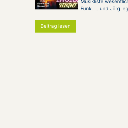
Musikliste wesentlic
Funk, … und Jörg le
Beitrag lesen