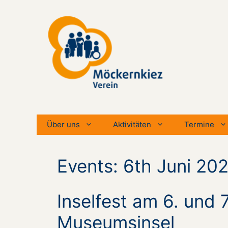
Zum
Inhalt
springen
Über uns
Aktivitäten
Termine
Events: 6th Juni 20
Inselfest am 6. und 
Museumsinsel