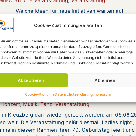
inschaftliche Veranstaltung
,
Veranstaltung
? Welche Ideen für neue Initiativen warten auf
viele Aktivitäten von den Bewohner*innen ins Leben
Cookie-Zustimmung verwalten
rreichen wir, dass auch in Zukunft so viele Bewohner*i
rschaftliche Miteinander gestalten? In unserem von
dir ein optimales Erlebnis zu bieten, verwenden wir Technologien wie Cookies, 
äteinformationen zu speichern und/oder darauf zuzugreifen. Wenn du diesen
hnologien zustimmst, können wir Daten wie das Surfverhalten oder eindeutige I
 dieser Website verarbeiten. Wenn du deine Zustimmung nicht erteilst oder
ückziehst, können bestimmte Merkmale und Funktionen beeinträchtigt werden.
Night
Akzeptieren
Ablehnen
Cookie-Richtlinie
Datenschutzerklärung
Impressum
Konzert
,
Musik
,
Tanz
,
Veranstaltung
e in Kreuzberg darf wieder gerockt werden: am 06.06.2
so weit. Die Veranstaltung heißt diesmal „Ladies night“,
nne in diesem Rahmen ihren 70. Geburtstag feiert und