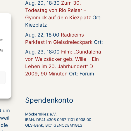
Aug. 20, 18:30
Zum 30.
Todestag von Rio Reiser –
Gymmick auf dem Kiezplatz
Ort:
Kiezplatz
nnen
Aug. 22, 18:00
Radioeins
um
Parkfest im Gleisdreieckpark
Ort:
Ds
Aug. 23, 18:00
Film: „Gundalena
von Weizsäcker geb. Wille – Ein
Leben im 20. Jahrhundert“ D
2009, 90 Minuten
Ort: Forum
Spendenkonto
6 um
Möckernkiez e.V.
 weil
IBAN: DE41 4306 0967 1101 9938 00
 die
GLS-Bank, BIC: GENODEM1GLS