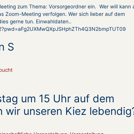
eeting zum Thema: Vorsorgeordner ein. Wer will kann 
s Zoom-Meeting verfolgen. Wer sich lieber auf dem
ies gerne tun. Einwahldaten..
56912?pwd=aFg2UXMwQXpJSHphZTh4Q3N2bmpTUT09
n S
bucht
tag um 15 Uhr auf dem
n wir unseren Kiez lebendig