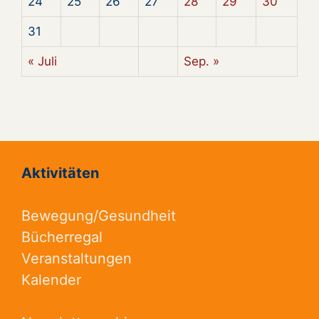
24
25
26
27
28
29
30
31
« Juli
Sep. »
Aktivitäten
Bewegung/Gesundheit
Bücherregal
Veranstaltungen
Kalender