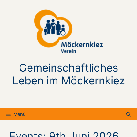
Zum
Inhalt
springen
Gemeinschaftliches
Leben im Möckernkiez
Menü
Events: 9th Juni 2026