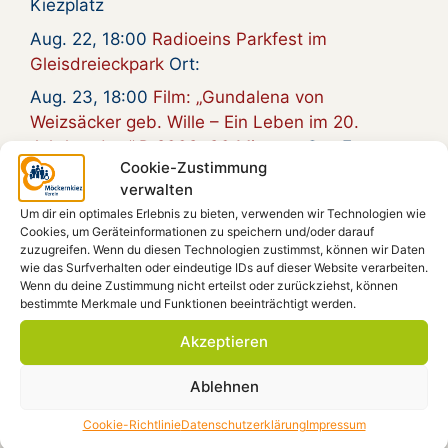
Kiezplatz
Aug. 22, 18:00
Radioeins Parkfest im
Gleisdreieckpark
Ort:
Aug. 23, 18:00
Film: „Gundalena von
Weizsäcker geb. Wille – Ein Leben im 20.
Jahrhundert“ D 2009, 90 Minuten
Ort: Forum
Cookie-Zustimmung
verwalten
Um dir ein optimales Erlebnis zu bieten, verwenden wir Technologien wie
Spendenkonto
Cookies, um Geräteinformationen zu speichern und/oder darauf
zuzugreifen. Wenn du diesen Technologien zustimmst, können wir Daten
wie das Surfverhalten oder eindeutige IDs auf dieser Website verarbeiten.
Möckernkiez e.V.
Wenn du deine Zustimmung nicht erteilst oder zurückziehst, können
bestimmte Merkmale und Funktionen beeinträchtigt werden.
IBAN: DE41 4306 0967 1101 9938 00
GLS-Bank, BIC: GENODEM1GLS
Akzeptieren
Ablehnen
Beiträge filtern
Cookie-Richtlinie
Datenschutzerklärung
Impressum