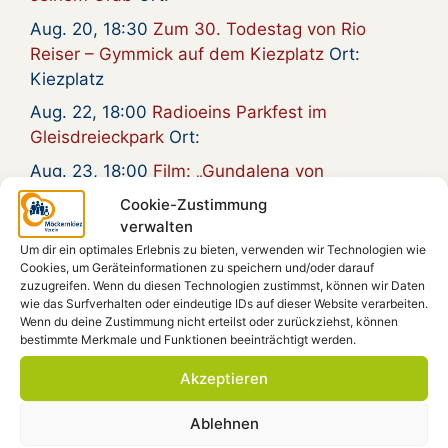
Aug. 20, 18:30
Zum 30. Todestag von Rio
Reiser – Gymmick auf dem Kiezplatz
Ort:
Kiezplatz
Aug. 22, 18:00
Radioeins Parkfest im
Gleisdreieckpark
Ort:
Aug. 23, 18:00
Film: „Gundalena von
Weizsäcker geb. Wille – Ein Leben im 20.
Cookie-Zustimmung
Jahrhundert“ D 2009, 90 Minuten
Ort: Forum
verwalten
Um dir ein optimales Erlebnis zu bieten, verwenden wir Technologien wie
Cookies, um Geräteinformationen zu speichern und/oder darauf
zuzugreifen. Wenn du diesen Technologien zustimmst, können wir Daten
wie das Surfverhalten oder eindeutige IDs auf dieser Website verarbeiten.
Spendenkonto
Wenn du deine Zustimmung nicht erteilst oder zurückziehst, können
bestimmte Merkmale und Funktionen beeinträchtigt werden.
Möckernkiez e.V.
Akzeptieren
IBAN: DE41 4306 0967 1101 9938 00
GLS-Bank, BIC: GENODEM1GLS
Ablehnen