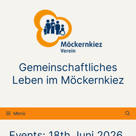
Zum
Inhalt
springen
Gemeinschaftliches
Leben im Möckernkiez
Menü
Events: 18th Juni 2026