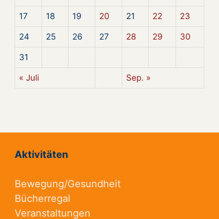
17
18
19
20
21
22
23
24
25
26
27
28
29
30
31
« Juli
Sep. »
Aktivitäten
Bewegung/Gesundheit
Bücherregal
Veranstaltungen