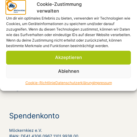
Aug. 20, 15:00
Gymmick singt Rio Reiser, an
Cookie-Zustimmung
seinem Grab
Ort:
verwalten
Um dir ein optimales Erlebnis zu bieten, verwenden wir Technologien wie
Aug. 20, 18:30
Zum 30. Todestag von Rio
Cookies, um Geräteinformationen zu speichern und/oder darauf
Reiser – Gymmick auf dem Kiezplatz
Ort:
zuzugreifen. Wenn du diesen Technologien zustimmst, können wir Daten
Kiezplatz
wie das Surfverhalten oder eindeutige IDs auf dieser Website verarbeiten.
Wenn du deine Zustimmung nicht erteilst oder zurückziehst, können
Aug. 22, 18:00
Radioeins Parkfest im
bestimmte Merkmale und Funktionen beeinträchtigt werden.
Gleisdreieckpark
Ort:
Akzeptieren
Aug. 23, 18:00
Film: „Gundalena von
Weizsäcker geb. Wille – Ein Leben im 20.
Ablehnen
Jahrhundert“ D 2009, 90 Minuten
Ort: Forum
Cookie-Richtlinie
Datenschutzerklärung
Impressum
Aug. 28, 12:00
What If Berlin
Ort:
Spendenkonto
Möckernkiez e.V.
IBAN: DE41 4306 0967 1101 9938 00