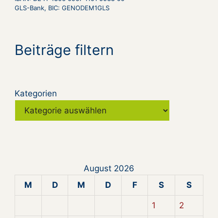
GLS-Bank, BIC: GENODEM1GLS
Beiträge filtern
Kategorien
August 2026
M
D
M
D
F
S
S
1
2