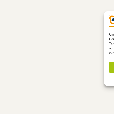
Um 
Ger
Tec
auf
zur