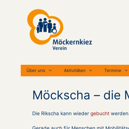
Zum
Inhalt
springen
Über uns
Aktivitäten
Termine
Möckscha – die 
Die Rikscha kann wieder
gebucht
werden
Gerade auch für Menschen mit Mobilitätse