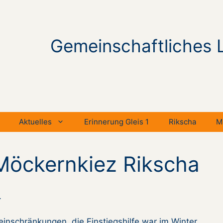
Gemeinschaftliches 
Aktuelles
Erinnerung Gleis 1
Rikscha
M
Möckernkiez Rikscha
.
inschränkungen, die Einstiegshilfe war im Winter