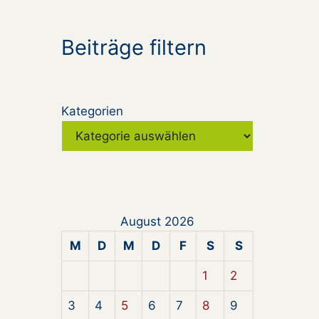
Beiträge filtern
Kategorien
August 2026
M
D
M
D
F
S
S
1
2
3
4
5
6
7
8
9