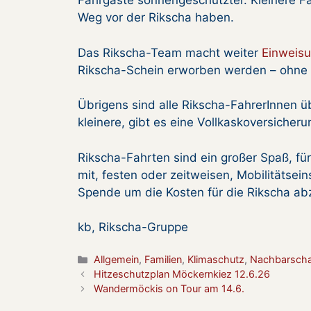
Fahrgäste sonnengeschützter. Kleinere Fa
Weg vor der Rikscha haben.
Das Rikscha-Team macht weiter
Einweis
Rikscha-Schein erworben werden – ohne 
Übrigens sind alle Rikscha-FahrerInnen üb
kleinere, gibt es eine Vollkaskoversicheru
Rikscha-Fahrten sind ein großer Spaß, für
mit, festen oder zeitweisen, Mobilitätsei
Spende um die Kosten für die Rikscha ab
kb, Rikscha-Gruppe
Kategorien
Allgemein
,
Familien
,
Klimaschutz
,
Nachbarschaf
Hitzeschutzplan Möckernkiez 12.6.26
Wandermöckis on Tour am 14.6.