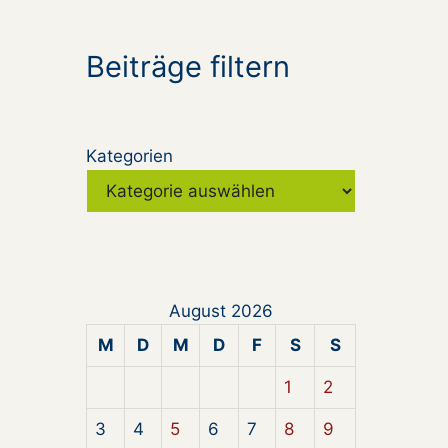
Beiträge filtern
Kategorien
August 2026
M
D
M
D
F
S
S
1
2
3
4
5
6
7
8
9