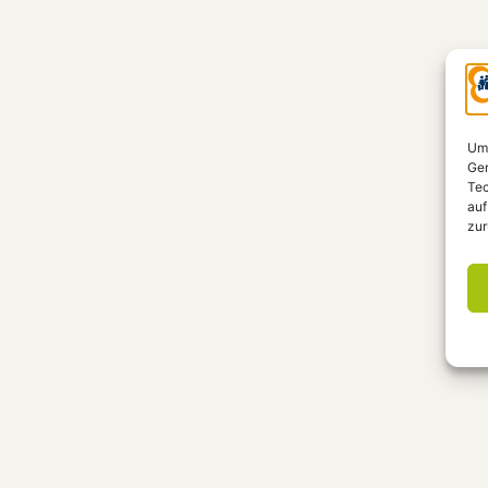
Um 
Ger
Tec
auf
zur