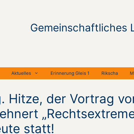
Gemeinschaftliches 
Aktuelles
Erinnerung Gleis 1
Rikscha
M
 Hitze, der Vortrag vo
 Lehnert „Rechtsextrem
ute statt!