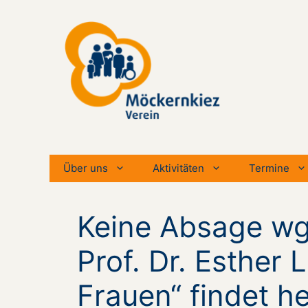
Zum
Inhalt
springen
Über uns
Aktivitäten
Termine
Keine Absage wg.
Prof. Dr. Esther
Frauen“ findet he