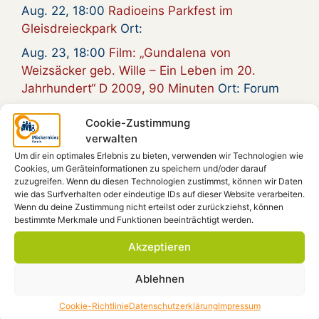
Aug. 22, 18:00
Radioeins Parkfest im
Gleisdreieckpark
Ort:
Aug. 23, 18:00
Film: „Gundalena von
Weizsäcker geb. Wille – Ein Leben im 20.
Jahrhundert“ D 2009, 90 Minuten
Ort: Forum
Aug. 28, 12:00
What If Berlin
Ort:
Cookie-Zustimmung
verwalten
Um dir ein optimales Erlebnis zu bieten, verwenden wir Technologien wie
Cookies, um Geräteinformationen zu speichern und/oder darauf
Spendenkonto
zuzugreifen. Wenn du diesen Technologien zustimmst, können wir Daten
wie das Surfverhalten oder eindeutige IDs auf dieser Website verarbeiten.
Wenn du deine Zustimmung nicht erteilst oder zurückziehst, können
Möckernkiez e.V.
bestimmte Merkmale und Funktionen beeinträchtigt werden.
IBAN: DE41 4306 0967 1101 9938 00
GLS-Bank, BIC: GENODEM1GLS
Akzeptieren
Ablehnen
Beiträge filtern
Cookie-Richtlinie
Datenschutzerklärung
Impressum