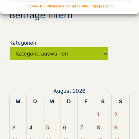
Cookie-Richtlinie
Datenschutzerklärung
Impressum
Beiträge filtern
Kategorien
August 2026
M
D
M
D
F
S
S
1
2
3
4
5
6
7
8
9