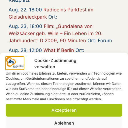
Kiezplatz
Aug. 22, 18:00
Radioeins Parkfest im
Gleisdreieckpark
Ort:
Aug. 23, 18:00
Film: „Gundalena von
Weizsäcker geb. Wille – Ein Leben im 20.
Jahrhundert“ D 2009, 90 Minuten
Ort: Forum
Aug. 28, 12:00
What If Berlin
Ort:
Aug. 29, 19:30
Kneipen-Abend am Freitag
Ort:
Cookie-Zustimmung
verwalten
Möca, Forum, Beratungsraum
Um dir ein optimales Erlebnis zu bieten, verwenden wir Technologien wie
Cookies, um Geräteinformationen zu speichern und/oder darauf
zuzugreifen. Wenn du diesen Technologien zustimmst, können wir Daten
wie das Surfverhalten oder eindeutige IDs auf dieser Website verarbeiten.
Spendenkonto
Wenn du deine Zustimmung nicht erteilst oder zurückziehst, können
bestimmte Merkmale und Funktionen beeinträchtigt werden.
Möckernkiez e.V.
Akzeptieren
IBAN: DE41 4306 0967 1101 9938 00
GLS-Bank, BIC: GENODEM1GLS
Ablehnen