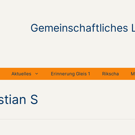
Gemeinschaftliches 
Aktuelles
Erinnerung Gleis 1
Rikscha
M
stian S