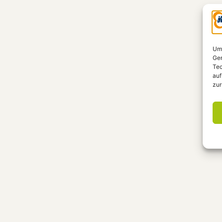
Um 
Ger
Tec
auf
zur