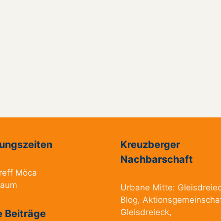
ungszeiten
Kreuzberger
Nachbarschaft
reff Möca
raum
Urbane Mitte:
Gleisdreie
Blog
,
Aktionsgemeinscha
Gleisdreieck
,
 Beiträge