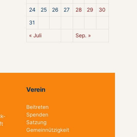
24
25
26
27
28
29
30
31
« Juli
Sep. »
Verein
Beitreten
Spenden
ck-
Satzung
ft
Gemeinnützigkeit