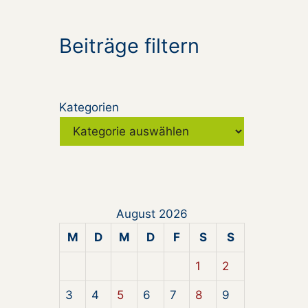
Beiträge filtern
Kategorien
August 2026
M
D
M
D
F
S
S
1
2
3
4
5
6
7
8
9