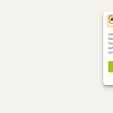
Um 
Ger
Tec
auf
zur