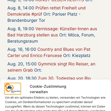
Aug. 8, 14:00
Prüfen rettet Freiheit und
Demokratie #prüf
Ort: Pariser Platz -
Brandenburger Tor
Aug. 8, 19:00
Vernissage: Künstler-Innen aus
Bad Harzburg stellen aus
Ort: Möca, Forum,
Beratungsraum
Aug. 16, 16:00
Country and Blues von Pat
Carter und Enrico Francese
Ort: Kiezplatz
Aug. 20, 15:00
Gymmick singt Rio Reiser, an
seinem Grab
Ort:
Aug. 20, 18:30
Zum 30. Todestag von Rio
Reiser – Gymmick auf dem Kiezplatz
Ort:
Cookie-Zustimmung
Kiezplatz
verwalten
Um dir ein optimales Erlebnis zu bieten, verwenden wir Technologien wie
Aug. 22, 18:00
Radioeins Parkfest im
Cookies, um Geräteinformationen zu speichern und/oder darauf
Gleisdreieckpark
Ort:
zuzugreifen. Wenn du diesen Technologien zustimmst, können wir Daten
wie das Surfverhalten oder eindeutige IDs auf dieser Website verarbeiten.