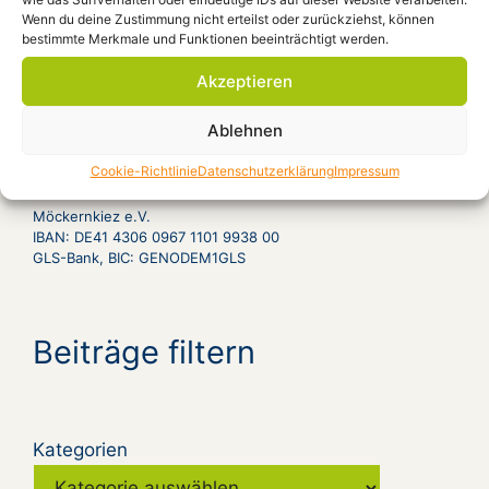
Aug. 23, 18:00
Film: „Gundalena von
Wenn du deine Zustimmung nicht erteilst oder zurückziehst, können
Weizsäcker geb. Wille – Ein Leben im 20.
bestimmte Merkmale und Funktionen beeinträchtigt werden.
Jahrhundert“ D 2009, 90 Minuten
Ort: Forum
Akzeptieren
Ablehnen
Spendenkonto
Cookie-Richtlinie
Datenschutzerklärung
Impressum
Möckernkiez e.V.
IBAN: DE41 4306 0967 1101 9938 00
GLS-Bank, BIC: GENODEM1GLS
Beiträge filtern
Kategorien