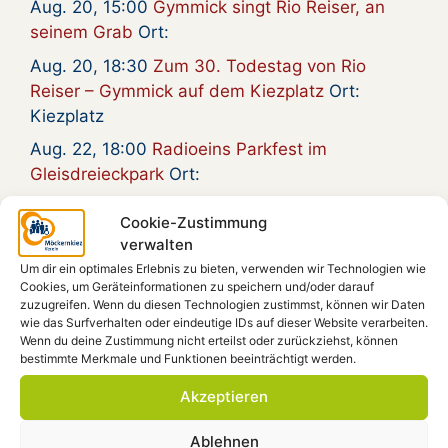
Aug. 20, 15:00
Gymmick singt Rio Reiser, an
seinem Grab
Ort:
Aug. 20, 18:30
Zum 30. Todestag von Rio
Reiser – Gymmick auf dem Kiezplatz
Ort:
Kiezplatz
Aug. 22, 18:00
Radioeins Parkfest im
Gleisdreieckpark
Ort:
Aug. 23, 18:00
Film: „Gundalena von
Cookie-Zustimmung
Weizsäcker geb. Wille – Ein Leben im 20.
verwalten
Jahrhundert“ D 2009, 90 Minuten
Ort: Forum
Um dir ein optimales Erlebnis zu bieten, verwenden wir Technologien wie
Cookies, um Geräteinformationen zu speichern und/oder darauf
zuzugreifen. Wenn du diesen Technologien zustimmst, können wir Daten
wie das Surfverhalten oder eindeutige IDs auf dieser Website verarbeiten.
Wenn du deine Zustimmung nicht erteilst oder zurückziehst, können
Spendenkonto
bestimmte Merkmale und Funktionen beeinträchtigt werden.
Akzeptieren
Möckernkiez e.V.
IBAN: DE41 4306 0967 1101 9938 00
GLS-Bank, BIC: GENODEM1GLS
Ablehnen