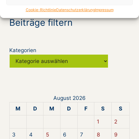
Cookie-Richtlinie
Datenschutzerklärung
Impressum
Beiträge filtern
Kategorien
August 2026
M
D
M
D
F
S
S
1
2
3
4
5
6
7
8
9