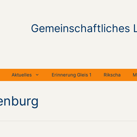
Gemeinschaftliches 
Aktuelles
Erinnerung Gleis 1
Rikscha
M
enburg