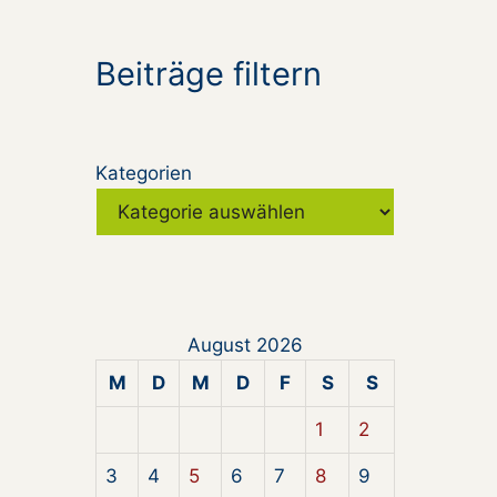
Beiträge filtern
Kategorien
August 2026
M
D
M
D
F
S
S
1
2
3
4
5
6
7
8
9