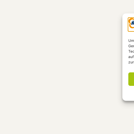
Um 
Ger
Tec
auf
zur