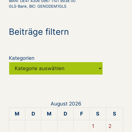
IBAN: DE41 4306 0967 1101 9938 00
GLS-Bank, BIC: GENODEM1GLS
Beiträge filtern
Kategorien
August 2026
M
D
M
D
F
S
S
1
2