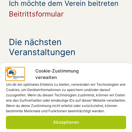
Ich möchte dem Verein beitreten
Beitrittsformular
Die nächsten
Veranstaltungen
Aug. 5, 19:00
KUNST GEGEN RECHTS
Ort:
Cookie-Zustimmung
verwalten
Aug. 8, 14:00
Prüfen rettet Freiheit und
Um dir ein optimales Erlebnis zu bieten, verwenden wir Technologien wie
Demokratie #prüf
Ort: Pariser Platz -
Cookies, um Geräteinformationen zu speichern und/oder darauf
Brandenburger Tor
zuzugreifen. Wenn du diesen Technologien zustimmst, können wir Daten
wie das Surfverhalten oder eindeutige IDs auf dieser Website verarbeiten.
Aug. 8, 19:00
Vernissage: Künstler-Innen aus
Wenn du deine Zustimmung nicht erteilst oder zurückziehst, können
Bad Harzburg stellen aus
Ort: Möca, Forum,
bestimmte Merkmale und Funktionen beeinträchtigt werden.
Beratungsraum
Akzeptieren
Aug. 16, 16:00
Country and Blues von Pat