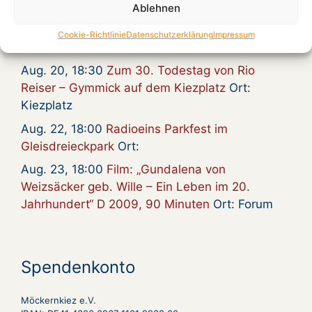
Carter und Enrico Francese
Ort: Kiezplatz
Ablehnen
Aug. 20, 15:00
Gymmick singt Rio Reiser, an
Cookie-Richtlinie
Datenschutzerklärung
Impressum
seinem Grab
Ort:
Aug. 20, 18:30
Zum 30. Todestag von Rio
Reiser – Gymmick auf dem Kiezplatz
Ort:
Kiezplatz
Aug. 22, 18:00
Radioeins Parkfest im
Gleisdreieckpark
Ort:
Aug. 23, 18:00
Film: „Gundalena von
Weizsäcker geb. Wille – Ein Leben im 20.
Jahrhundert“ D 2009, 90 Minuten
Ort: Forum
Spendenkonto
Möckernkiez e.V.