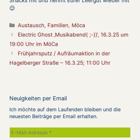
Snacks mit und nehmt Eurer Leergut wieder mit
😉
Kategorien
Austausch
,
Familien
,
Möca
Electric Ghost ‚Musikabend( ;-))‘, 16.3.25 um
19:00 Uhr im MöCa
Frühjahrsputz / Aufräumaktion in der
Hagelberger Straße – 16.3.25; 11:00 Uhr
Neuigkeiten per Email
Ich möchte auf dem Laufenden bleiben und die
neuesten Beiträge per Email erhalten.