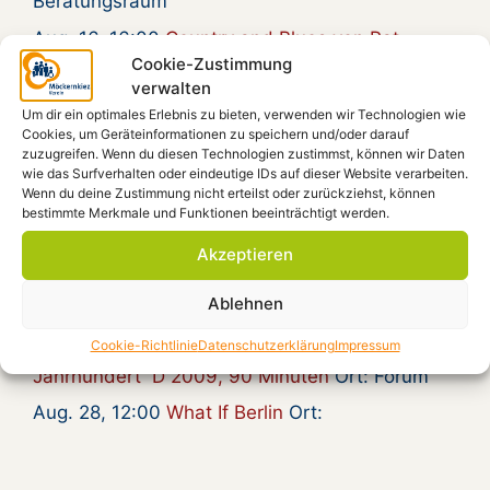
Beratungsraum
Aug. 16, 16:00
Country and Blues von Pat
Cookie-Zustimmung
Carter und Enrico Francese
Ort: Kiezplatz
verwalten
Aug. 20, 15:00
Gymmick singt Rio Reiser, an
Um dir ein optimales Erlebnis zu bieten, verwenden wir Technologien wie
seinem Grab
Ort:
Cookies, um Geräteinformationen zu speichern und/oder darauf
zuzugreifen. Wenn du diesen Technologien zustimmst, können wir Daten
Aug. 20, 18:30
Zum 30. Todestag von Rio
wie das Surfverhalten oder eindeutige IDs auf dieser Website verarbeiten.
Reiser – Gymmick auf dem Kiezplatz
Ort:
Wenn du deine Zustimmung nicht erteilst oder zurückziehst, können
bestimmte Merkmale und Funktionen beeinträchtigt werden.
Kiezplatz
Akzeptieren
Aug. 22, 18:00
Radioeins Parkfest im
Gleisdreieckpark
Ort:
Ablehnen
Aug. 23, 18:00
Film: „Gundalena von
Cookie-Richtlinie
Datenschutzerklärung
Impressum
Weizsäcker geb. Wille – Ein Leben im 20.
Jahrhundert“ D 2009, 90 Minuten
Ort: Forum
Aug. 28, 12:00
What If Berlin
Ort: