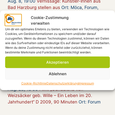
Aug. 8, 19:00
Vernissage: Künstler-Innen aus
Bad Harzburg stellen aus
Ort: Möca, Forum,
Beratungsraum
Cookie-Zustimmung
Aug. 16, 16:00
Country and Blues von Pat
verwalten
Carter und Enrico Francese
Ort: Kiezplatz
Um dir ein optimales Erlebnis zu bieten, verwenden wir Technologien wie
Cookies, um Geräteinformationen zu speichern und/oder darauf
Aug. 20, 15:00
Gymmick singt Rio Reiser, an
zuzugreifen. Wenn du diesen Technologien zustimmst, können wir Daten
wie das Surfverhalten oder eindeutige IDs auf dieser Website verarbeiten.
seinem Grab
Ort:
Wenn du deine Zustimmung nicht erteilst oder zurückziehst, können
Aug. 20, 18:30
Zum 30. Todestag von Rio
bestimmte Merkmale und Funktionen beeinträchtigt werden.
Reiser – Gymmick auf dem Kiezplatz
Ort:
Akzeptieren
Kiezplatz
Ablehnen
Aug. 22, 18:00
Radioeins Parkfest im
Gleisdreieckpark
Ort:
Cookie-Richtlinie
Datenschutzerklärung
Impressum
Aug. 23, 18:00
Film: „Gundalena von
Weizsäcker geb. Wille – Ein Leben im 20.
Jahrhundert“ D 2009, 90 Minuten
Ort: Forum