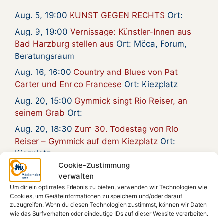
Aug. 5, 19:00
KUNST GEGEN RECHTS
Ort:
Aug. 9, 19:00
Vernissage: Künstler-Innen aus
Bad Harzburg stellen aus
Ort: Möca, Forum,
Beratungsraum
Aug. 16, 16:00
Country and Blues von Pat
Carter und Enrico Francese
Ort: Kiezplatz
Aug. 20, 15:00
Gymmick singt Rio Reiser, an
seinem Grab
Ort:
Aug. 20, 18:30
Zum 30. Todestag von Rio
Reiser – Gymmick auf dem Kiezplatz
Ort:
Kiezplatz
Cookie-Zustimmung
Aug. 22, 18:00
Radioeins Parkfest im
verwalten
Gleisdreieckpark
Ort:
Um dir ein optimales Erlebnis zu bieten, verwenden wir Technologien wie
Cookies, um Geräteinformationen zu speichern und/oder darauf
Aug. 23, 18:00
Film: „Gundalena von
zuzugreifen. Wenn du diesen Technologien zustimmst, können wir Daten
Weizsäcker geb. Wille – Ein Leben im 20.
wie das Surfverhalten oder eindeutige IDs auf dieser Website verarbeiten.