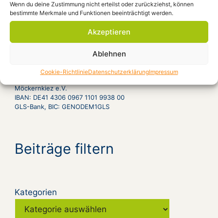
Jahrhundert“ D 2009, 90 Minuten
Ort: Forum
Wenn du deine Zustimmung nicht erteilst oder zurückziehst, können
bestimmte Merkmale und Funktionen beeinträchtigt werden.
Aug. 28, 12:00
What If Berlin
Ort:
Akzeptieren
Ablehnen
Spendenkonto
Cookie-Richtlinie
Datenschutzerklärung
Impressum
Möckernkiez e.V.
IBAN: DE41 4306 0967 1101 9938 00
GLS-Bank, BIC: GENODEM1GLS
Beiträge filtern
Kategorien