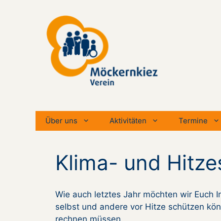
Zum
Inhalt
springen
Über uns
Aktivitäten
Termine
Klima- und Hitz
Wie auch letztes Jahr möchten wir Euch I
selbst und andere vor Hitze schützen kön
rechnen müssen.