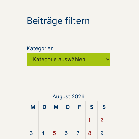
Beiträge filtern
Kategorien
August 2026
M
D
M
D
F
S
S
1
2
3
4
5
6
7
8
9