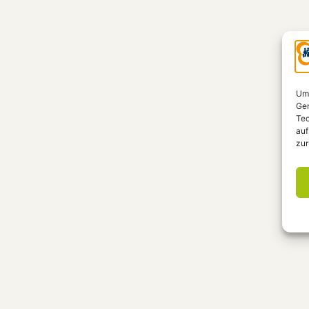
Um 
Ger
Tec
auf
zur