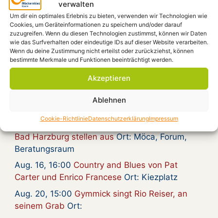
Ich möchte dem Verein beitreten
verwalten
Beitrittsformular
Um dir ein optimales Erlebnis zu bieten, verwenden wir Technologien wie
Cookies, um Geräteinformationen zu speichern und/oder darauf
zuzugreifen. Wenn du diesen Technologien zustimmst, können wir Daten
wie das Surfverhalten oder eindeutige IDs auf dieser Website verarbeiten.
Wenn du deine Zustimmung nicht erteilst oder zurückziehst, können
bestimmte Merkmale und Funktionen beeinträchtigt werden.
Die nächsten
Veranstaltungen
Akzeptieren
Ablehnen
Aug. 5, 19:00
KUNST GEGEN RECHTS
Ort:
Cookie-Richtlinie
Datenschutzerklärung
Impressum
Aug. 9, 19:00
Vernissage: Künstler-Innen aus
Bad Harzburg stellen aus
Ort: Möca, Forum,
Beratungsraum
Aug. 16, 16:00
Country and Blues von Pat
Carter und Enrico Francese
Ort: Kiezplatz
Aug. 20, 15:00
Gymmick singt Rio Reiser, an
seinem Grab
Ort: