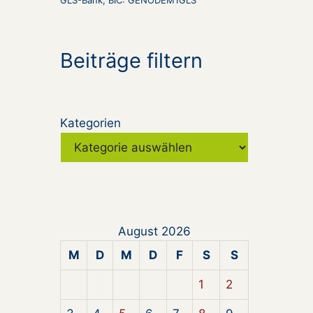
GLS-Bank, BIC: GENODEM1GLS
Beiträge filtern
Kategorien
August 2026
M
D
M
D
F
S
S
1
2