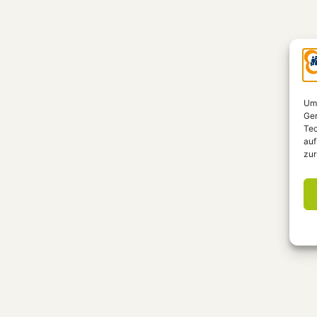
Um 
Ger
Tec
auf
zur