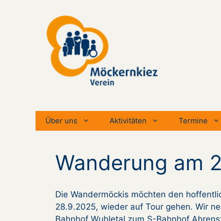
Zum
Inhalt
springen
Über uns
Aktivitäten
Termine
Wanderung am 28
Die Wandermöckis möchten den hoffentli
28.9.2025, wieder auf Tour gehen. Wir ne
Bahnhof Wuhletal zum S-Bahnhof Ahrensfe