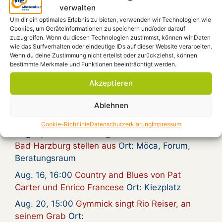
Ich möchte dem Verein beitreten
verwalten
Um dir ein optimales Erlebnis zu bieten, verwenden wir Technologien wie
Beitrittsformular
Cookies, um Geräteinformationen zu speichern und/oder darauf
zuzugreifen. Wenn du diesen Technologien zustimmst, können wir Daten
wie das Surfverhalten oder eindeutige IDs auf dieser Website verarbeiten.
Wenn du deine Zustimmung nicht erteilst oder zurückziehst, können
bestimmte Merkmale und Funktionen beeinträchtigt werden.
Die nächsten
Akzeptieren
Veranstaltungen
Ablehnen
Aug. 5, 19:00
KUNST GEGEN RECHTS
Ort:
Cookie-Richtlinie
Datenschutzerklärung
Impressum
Aug. 9, 19:00
Vernissage: Künstler-Innen aus
Bad Harzburg stellen aus
Ort: Möca, Forum,
Beratungsraum
Aug. 16, 16:00
Country and Blues von Pat
Carter und Enrico Francese
Ort: Kiezplatz
Aug. 20, 15:00
Gymmick singt Rio Reiser, an
seinem Grab
Ort: