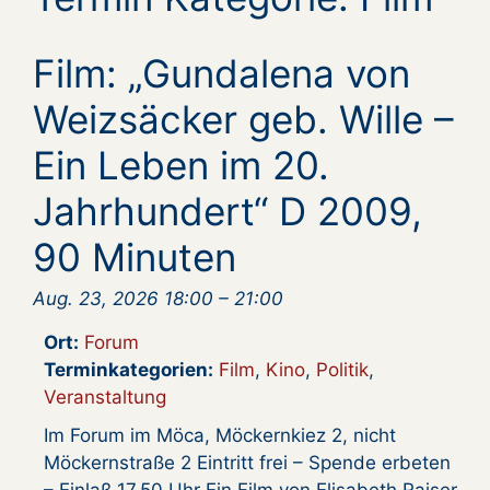
Film: „Gundalena von
Weizsäcker geb. Wille –
Ein Leben im 20.
Jahrhundert“ D 2009,
90 Minuten
Aug. 23, 2026 18:00
–
21:00
Ort:
Forum
Terminkategorien:
Film
,
Kino
,
Politik
,
Veranstaltung
Im Forum im Möca, Möckernkiez 2, nicht
Möckernstraße 2 Eintritt frei – Spende erbeten
– Einlaß 17.50 Uhr Ein Film von Elisabeth Raiser