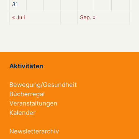
31
« Juli
Sep. »
Aktivitäten
Bewegung/Gesundheit
Bücherregal
Veranstaltungen
Kalender
Newsletterarchiv