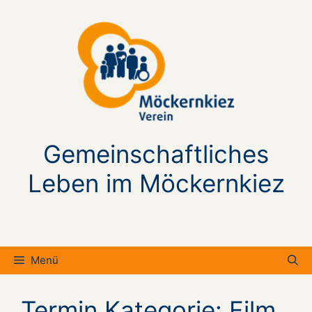
Zum
Inhalt
springen
Gemeinschaftliches
Leben im Möckernkiez
Menü
Termin Kategorie:
Film