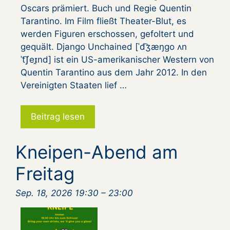
Oscars prämiert. Buch und Regie Quentin
Tarantino. Im Film fließt Theater-Blut, es
werden Figuren erschossen, gefoltert und
gequält. Django Unchained [ˈd͡ʒæŋɡo ʌn
ˈt͡ʃeɪ̯nd] ist ein US-amerikanischer Western von
Quentin Tarantino aus dem Jahr 2012. In den
Vereinigten Staaten lief …
Beitrag lesen
Kneipen-Abend am
Freitag
Sep. 18, 2026 19:30
–
23:00