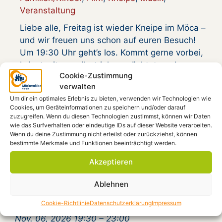
Veranstaltung
Liebe alle, Freitag ist wieder Kneipe im Möca –
und wir freuen uns schon auf euren Besuch!
Um 19:30 Uhr geht’s los. Kommt gerne vorbei,
bringt mit, was ihr trinken möchtet, und wenn
Cookie-Zustimmung
ihr mögt, auch einen kleinen Snack für die
verwalten
Runde. Einen Film für die Kids gibt’s natürlich
Um dir ein optimales Erlebnis zu bieten, verwenden wir Technologien wie
auch wieder. Vorfreudig, Euer Kneipen-Team
Cookies, um Geräteinformationen zu speichern und/oder darauf
PS: …
zuzugreifen. Wenn du diesen Technologien zustimmst, können wir Daten
wie das Surfverhalten oder eindeutige IDs auf dieser Website verarbeiten.
Wenn du deine Zustimmung nicht erteilst oder zurückziehst, können
bestimmte Merkmale und Funktionen beeinträchtigt werden.
Beitrag lesen
Akzeptieren
Kneipen-Abend am
Ablehnen
Freitag
Cookie-Richtlinie
Datenschutzerklärung
Impressum
Nov. 06, 2026 19:30
–
23:00