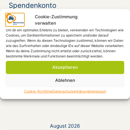
Spendenkonto
Cookie-Zustimmung
Möckernkiez e.V.
verwalten
IBAN: DE41 4306 0967 1101 9938 00
Um dir ein optimales Erlebnis zu bieten, verwenden wir Technologien wie
GLS-Bank, BIC: GENODEM1GLS
Cookies, um Geräteinformationen zu speichern und/oder darauf
zuzugreifen. Wenn du diesen Technologien zustimmst, können wir Daten
wie das Surfverhalten oder eindeutige IDs auf dieser Website verarbeiten.
Wenn du deine Zustimmung nicht erteilst oder zurückziehst, können
Beiträge filtern
bestimmte Merkmale und Funktionen beeinträchtigt werden.
Akzeptieren
Ablehnen
Kategorien
Cookie-Richtlinie
Datenschutzerklärung
Impressum
August 2026