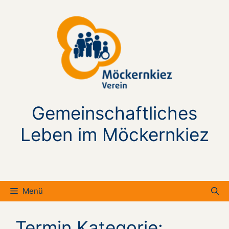
Zum
Inhalt
springen
Gemeinschaftliches
Leben im Möckernkiez
Menü
Termin Kategorie: