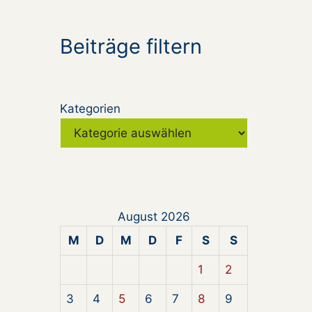
Beiträge filtern
Kategorien
August 2026
M
D
M
D
F
S
S
1
2
3
4
5
6
7
8
9