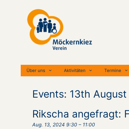
Zum
Inhalt
springen
Über uns
Aktivitäten
Termine
Events: 13th August
Rikscha angefragt: 
Aug. 13, 2024 9:30
–
11:00