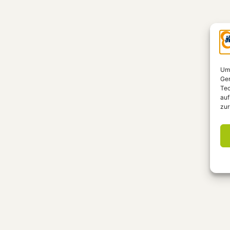
Um 
Ger
Tec
auf
zur