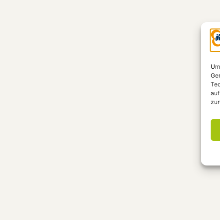
Um 
Ger
Tec
auf
zur