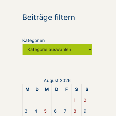
Beiträge filtern
Kategorien
August 2026
M
D
M
D
F
S
S
1
2
3
4
5
6
7
8
9