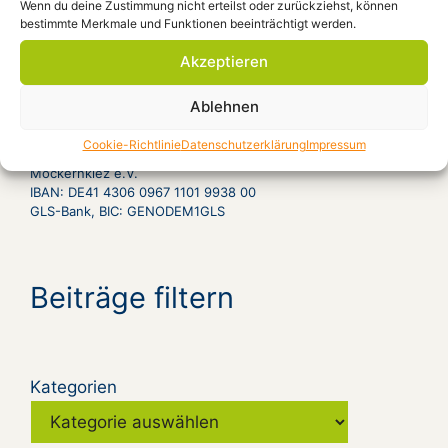
Wenn du deine Zustimmung nicht erteilst oder zurückziehst, können
Weizsäcker geb. Wille – Ein Leben im 20.
bestimmte Merkmale und Funktionen beeinträchtigt werden.
Jahrhundert“ D 2009, 90 Minuten
Ort: Forum
Akzeptieren
Ablehnen
Spendenkonto
Cookie-Richtlinie
Datenschutzerklärung
Impressum
Möckernkiez e.V.
IBAN: DE41 4306 0967 1101 9938 00
GLS-Bank, BIC: GENODEM1GLS
Beiträge filtern
Kategorien