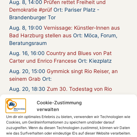
Aug. 8, 14:00
Prüfen rettet Freiheit und
Demokratie #prüf
Ort: Pariser Platz -
Brandenburger Tor
Aug. 8, 19:00
Vernissage: Künstler-Innen aus
Bad Harzburg stellen aus
Ort: Möca, Forum,
Beratungsraum
Aug. 16, 16:00
Country and Blues von Pat
Carter und Enrico Francese
Ort: Kiezplatz
Aug. 20, 15:00
Gymmick singt Rio Reiser, an
seinem Grab
Ort:
Aug. 20, 18:30
Zum 30. Todestag von Rio
Reiser – Gymmick auf dem Kiezplatz
Ort:
Cookie-Zustimmung
Kiezplatz
verwalten
Aug. 22, 18:00
Radioeins Parkfest im
Um dir ein optimales Erlebnis zu bieten, verwenden wir Technologien wie
Gleisdreieckpark
Ort:
Cookies, um Geräteinformationen zu speichern und/oder darauf
zuzugreifen. Wenn du diesen Technologien zustimmst, können wir Daten
Aug. 23, 18:00
Film: „Gundalena von
wie das Surfverhalten oder eindeutige IDs auf dieser Website verarbeiten.