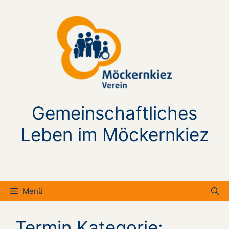
Zum
Inhalt
springen
Gemeinschaftliches
Leben im Möckernkiez
Menü
Termin Kategorie: