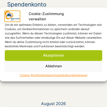
Spendenkonto
Cookie-Zustimmung
Möckernkiez e.V.
verwalten
IBAN: DE41 4306 0967 1101 9938 00
Um dir ein optimales Erlebnis zu bieten, verwenden wir Technologien wie
GLS-Bank, BIC: GENODEM1GLS
Cookies, um Geräteinformationen zu speichern und/oder darauf
zuzugreifen. Wenn du diesen Technologien zustimmst, können wir Daten
wie das Surfverhalten oder eindeutige IDs auf dieser Website verarbeiten.
Wenn du deine Zustimmung nicht erteilst oder zurückziehst, können
Beiträge filtern
bestimmte Merkmale und Funktionen beeinträchtigt werden.
Akzeptieren
Ablehnen
Kategorien
Cookie-Richtlinie
Datenschutzerklärung
Impressum
August 2026