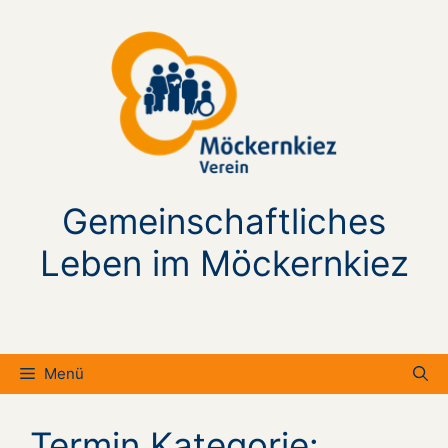
Zum
Inhalt
springen
Gemeinschaftliches
Leben im Möckernkiez
Menü
Termin Kategorie: