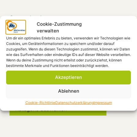
Spendenkonto
Cookie-Zustimmung
verwalten
Möckernkiez e.V.
Um dir ein optimales Erlebnis zu bieten, verwenden wir Technologien wie
IBAN: DE41 4306 0967 1101 9938 00
Cookies, um Geräteinformationen zu speichern und/oder darauf
GLS-Bank, BIC: GENODEM1GLS
zuzugreifen. Wenn du diesen Technologien zustimmst, können wir Daten
wie das Surfverhalten oder eindeutige IDs auf dieser Website verarbeiten.
Wenn du deine Zustimmung nicht erteilst oder zurückziehst, können
bestimmte Merkmale und Funktionen beeinträchtigt werden.
Beiträge filtern
Akzeptieren
Ablehnen
Kategorien
Cookie-Richtlinie
Datenschutzerklärung
Impressum