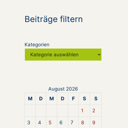
Beiträge filtern
Kategorien
August 2026
M
D
M
D
F
S
S
1
2
3
4
5
6
7
8
9