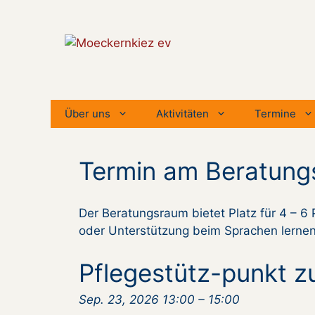
Zum
Inhalt
springen
Über uns
Aktivitäten
Termine
Termin am
Beratung
Der Beratungsraum bietet Platz für 4 – 
oder Unterstützung beim Sprachen lernen
Pflegestütz-punkt z
Sep. 23, 2026 13:00
–
15:00