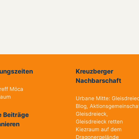
ungszeiten
Kreuzberger
Nachbarschaft
reff Möca
raum
Urbane Mitte:
Gleisdreie
Blog
,
Aktionsgemeinscha
Gleisdreieck
,
 Beiträge
Gleisdreieck retten
nieren
Kiezraum
auf dem
Dragonergelände