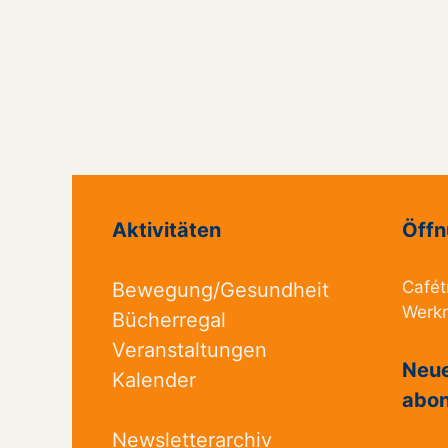
Aktivitäten
Öffn
Cafét
Bewegung/Gesundheit
Werk
Bücherregal
Veranstaltungen
Neue
Kalender
abon
Newsletterarchiv