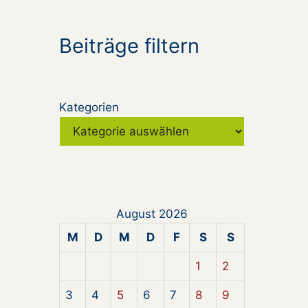
Beiträge filtern
Kategorien
August 2026
M
D
M
D
F
S
S
1
2
3
4
5
6
7
8
9