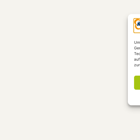
Um 
Ger
Tec
auf
zur