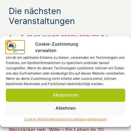
Die nächsten
Veranstaltungen
Aug. 5, 19:00
KUNST GEGEN RECHTS
Ort:
Cookie-Zustimmung
Aug. 16, 16:00
Country and Blues von Pat
verwalten
Carter und Enrico Francese
Ort: Kiezplatz
Um dir ein optimales Erlebnis zu bieten, verwenden wir Technologien wie
Cookies, um Geräteinformationen zu speichern und/oder darauf
Aug. 20, 15:00
Gymmick singt Rio Reiser, an
zuzugreifen. Wenn du diesen Technologien zustimmst, können wir Daten
seinem Grab
Ort:
wie das Surfverhalten oder eindeutige IDs auf dieser Website verarbeiten.
Wenn du deine Zustimmung nicht erteilst oder zurückziehst, können
Aug. 20, 18:30
Zum 30. Todestag von Rio
bestimmte Merkmale und Funktionen beeinträchtigt werden.
Reiser – Gymmick auf dem Kiezplatz
Ort:
Akzeptieren
Kiezplatz
Aug. 22, 18:00
Radioeins Parkfest im
Ablehnen
Gleisdreieckpark
Ort:
Cookie-Richtlinie
Datenschutzerklärung
Impressum
Aug. 23, 18:00
Film: „Gundalena von
Weizsäcker geb. Wille – Ein Leben im 20.