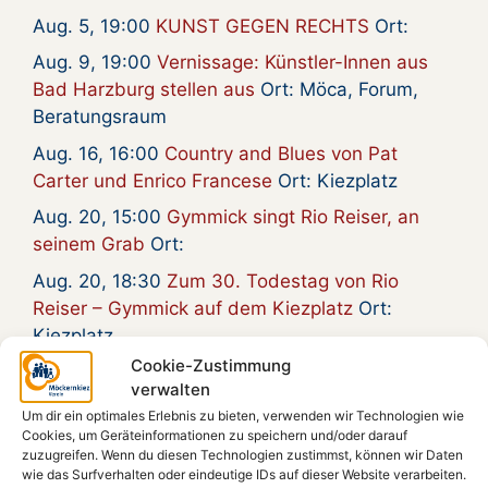
Aug. 5, 19:00
KUNST GEGEN RECHTS
Ort:
Aug. 9, 19:00
Vernissage: Künstler-Innen aus
Bad Harzburg stellen aus
Ort: Möca, Forum,
Beratungsraum
Aug. 16, 16:00
Country and Blues von Pat
Carter und Enrico Francese
Ort: Kiezplatz
Aug. 20, 15:00
Gymmick singt Rio Reiser, an
seinem Grab
Ort:
Aug. 20, 18:30
Zum 30. Todestag von Rio
Reiser – Gymmick auf dem Kiezplatz
Ort:
Kiezplatz
Cookie-Zustimmung
Aug. 22, 18:00
Radioeins Parkfest im
verwalten
Gleisdreieckpark
Ort:
Um dir ein optimales Erlebnis zu bieten, verwenden wir Technologien wie
Aug. 23, 18:00
Film: „Gundalena von
Cookies, um Geräteinformationen zu speichern und/oder darauf
zuzugreifen. Wenn du diesen Technologien zustimmst, können wir Daten
Weizsäcker geb. Wille – Ein Leben im 20.
wie das Surfverhalten oder eindeutige IDs auf dieser Website verarbeiten.