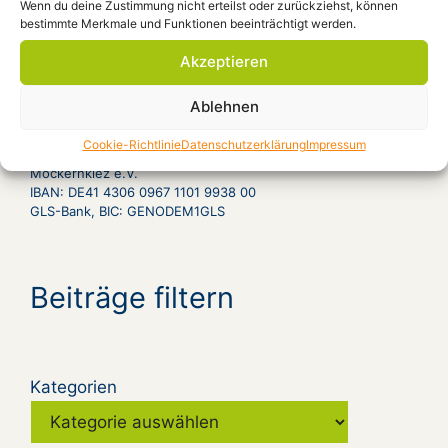
Jahrhundert“ D 2009, 90 Minuten
Ort: Forum
Wenn du deine Zustimmung nicht erteilst oder zurückziehst, können
bestimmte Merkmale und Funktionen beeinträchtigt werden.
Aug. 28, 12:00
What If Berlin
Ort:
Akzeptieren
Ablehnen
Spendenkonto
Cookie-Richtlinie
Datenschutzerklärung
Impressum
Möckernkiez e.V.
IBAN: DE41 4306 0967 1101 9938 00
GLS-Bank, BIC: GENODEM1GLS
Beiträge filtern
Kategorien