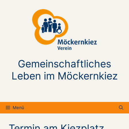
Zum
Inhalt
springen
Gemeinschaftliches
Leben im Möckernkiez
Menü
Termin am
Kiezplatz