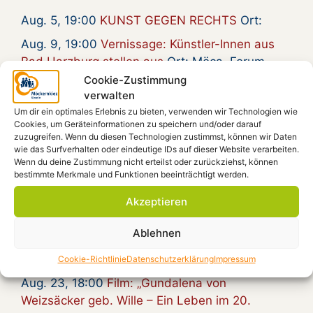
Aug. 5, 19:00
KUNST GEGEN RECHTS
Ort:
Aug. 9, 19:00
Vernissage: Künstler-Innen aus
Bad Harzburg stellen aus
Ort: Möca, Forum,
Beratungsraum
Cookie-Zustimmung
verwalten
Aug. 16, 16:00
Country and Blues von Pat
Um dir ein optimales Erlebnis zu bieten, verwenden wir Technologien wie
Carter und Enrico Francese
Ort: Kiezplatz
Cookies, um Geräteinformationen zu speichern und/oder darauf
zuzugreifen. Wenn du diesen Technologien zustimmst, können wir Daten
Aug. 20, 15:00
Gymmick singt Rio Reiser, an
wie das Surfverhalten oder eindeutige IDs auf dieser Website verarbeiten.
seinem Grab
Ort:
Wenn du deine Zustimmung nicht erteilst oder zurückziehst, können
bestimmte Merkmale und Funktionen beeinträchtigt werden.
Aug. 20, 18:30
Zum 30. Todestag von Rio
Reiser – Gymmick auf dem Kiezplatz
Ort:
Akzeptieren
Kiezplatz
Ablehnen
Aug. 22, 18:00
Radioeins Parkfest im
Gleisdreieckpark
Ort:
Cookie-Richtlinie
Datenschutzerklärung
Impressum
Aug. 23, 18:00
Film: „Gundalena von
Weizsäcker geb. Wille – Ein Leben im 20.