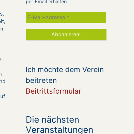
per Email erhalten.
s.
it,
in
e
m
Ich möchte dem Verein
n
beitreten
und
Beitrittsformular
ruf
Die nächsten
Veranstaltungen