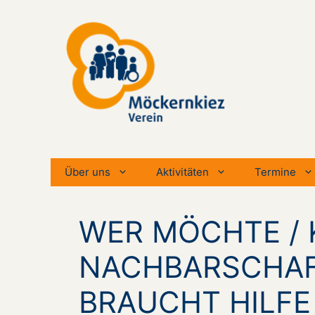
Zum
Inhalt
springen
Über uns
Aktivitäten
Termine
WER MÖCHTE / 
NACHBARSCHAF
BRAUCHT HILFE