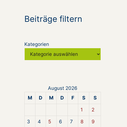
Beiträge filtern
Kategorien
August 2026
M
D
M
D
F
S
S
1
2
3
4
5
6
7
8
9