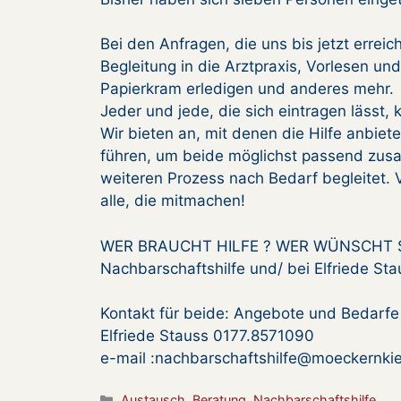
Bei den Anfragen, die uns bis jetzt errei
Begleitung in die Arztpraxis, Vorlesen u
Papierkram erledigen und anderes mehr.
Jeder und jede, die sich eintragen lässt
Wir bieten an, mit denen die Hilfe anbie
führen, um beide möglichst passend zus
weiteren Prozess nach Bedarf begleitet. V
alle, die mitmachen!
WER BRAUCHT HILFE ? WER WÜNSCHT SI
Nachbarschaftshilfe und/ bei Elfriede Sta
Kontakt für beide: Angebote und Bedarfe
Elfriede Stauss 0177.8571090
e-mail :nachbarschaftshilfe@moeckernki
Kategorien
Austausch
,
Beratung
,
Nachbarschaftshilfe