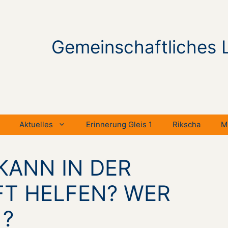
Gemeinschaftliches 
Aktuelles
Erinnerung Gleis 1
Rikscha
M
KANN IN DER
T HELFEN? WER
 ?