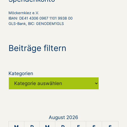
Möckernkiez e.V.
IBAN: DE41 4306 0967 1101 9938 00
GLS-Bank, BIC: GENODEM1GLS
Beiträge filtern
Kategorien
August 2026
M
D
M
D
F
S
S