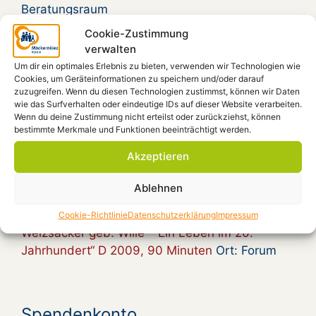
Beratungsraum
Aug. 16, 16:00
Country and Blues von Pat
Cookie-Zustimmung
verwalten
Carter und Enrico Francese
Ort: Kiezplatz
Um dir ein optimales Erlebnis zu bieten, verwenden wir Technologien wie
Aug. 20, 15:00
Gymmick singt Rio Reiser, an
Cookies, um Geräteinformationen zu speichern und/oder darauf
seinem Grab
Ort:
zuzugreifen. Wenn du diesen Technologien zustimmst, können wir Daten
wie das Surfverhalten oder eindeutige IDs auf dieser Website verarbeiten.
Aug. 20, 18:30
Zum 30. Todestag von Rio
Wenn du deine Zustimmung nicht erteilst oder zurückziehst, können
bestimmte Merkmale und Funktionen beeinträchtigt werden.
Reiser – Gymmick auf dem Kiezplatz
Ort:
Kiezplatz
Akzeptieren
Aug. 22, 18:00
Radioeins Parkfest im
Ablehnen
Gleisdreieckpark
Ort:
Aug. 23, 18:00
Film: „Gundalena von
Cookie-Richtlinie
Datenschutzerklärung
Impressum
Weizsäcker geb. Wille – Ein Leben im 20.
Jahrhundert“ D 2009, 90 Minuten
Ort: Forum
Spendenkonto