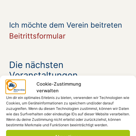
Ich möchte dem Verein beitreten
Beitrittsformular
Die nächsten
Veranstaltungen
Cookie-Zustimmung
verwalten
Aug. 5, 19:00
KUNST GEGEN RECHTS
Ort:
Um dir ein optimales Erlebnis zu bieten, verwenden wir Technologien wie
Aug. 8, 14:00
Prüfen rettet Freiheit und
Cookies, um Geräteinformationen zu speichern und/oder darauf
zuzugreifen. Wenn du diesen Technologien zustimmst, können wir Daten
Demokratie #prüf
Ort: Pariser Platz -
wie das Surfverhalten oder eindeutige IDs auf dieser Website verarbeiten.
Brandenburger Tor
Wenn du deine Zustimmung nicht erteilst oder zurückziehst, können
bestimmte Merkmale und Funktionen beeinträchtigt werden.
Aug. 8, 19:00
Vernissage: Künstler-Innen aus
Bad Harzburg stellen aus
Ort: Möca, Forum,