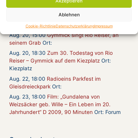
Akzeptieren
Beratungsraum
Ablehnen
Aug. 16, 16:00
Country and Blues von Pat
Carter und Enrico Francese
Ort: Kiezplatz
Cookie-Richtlinie
Datenschutzerklärung
Impressum
Aug. 20, 15:00
Gymmick singt Rio Reiser, an
seinem Grab
Ort:
Aug. 20, 18:30
Zum 30. Todestag von Rio
Reiser – Gymmick auf dem Kiezplatz
Ort:
Kiezplatz
Aug. 22, 18:00
Radioeins Parkfest im
Gleisdreieckpark
Ort:
Aug. 23, 18:00
Film: „Gundalena von
Weizsäcker geb. Wille – Ein Leben im 20.
Jahrhundert“ D 2009, 90 Minuten
Ort: Forum