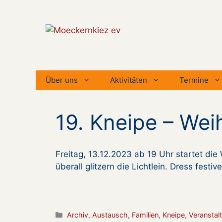
Zum
Inhalt
springen
Über uns
Aktivitäten
Termine
19. Kneipe – We
Freitag, 13.12.2023 ab 19 Uhr startet di
überall glitzern die Lichtlein. Dress festive
Kategorien
Archiv
,
Austausch
,
Familien
,
Kneipe
,
Veranstal