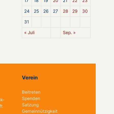
17
18
19
20
21
22
23
24
25
26
27
28
29
30
31
« Juli
Sep. »
Verein
Beitreten
Spenden
ck-
Satzung
ft
Gemeinnützigkeit