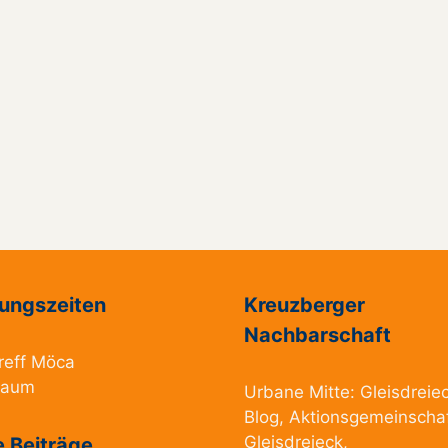
ungszeiten
Kreuzberger
Nachbarschaft
reff Möca
raum
Urbane Mitte:
Gleisdreie
Blog
,
Aktionsgemeinscha
Gleisdreieck
,
 Beiträge