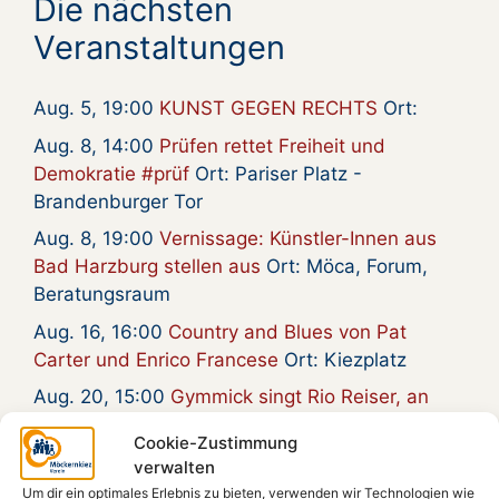
Die nächsten
Veranstaltungen
Aug. 5, 19:00
KUNST GEGEN RECHTS
Ort:
Aug. 8, 14:00
Prüfen rettet Freiheit und
Demokratie #prüf
Ort: Pariser Platz -
Brandenburger Tor
Aug. 8, 19:00
Vernissage: Künstler-Innen aus
Bad Harzburg stellen aus
Ort: Möca, Forum,
Beratungsraum
Aug. 16, 16:00
Country and Blues von Pat
Carter und Enrico Francese
Ort: Kiezplatz
Aug. 20, 15:00
Gymmick singt Rio Reiser, an
seinem Grab
Ort:
Cookie-Zustimmung
Aug. 20, 18:30
Zum 30. Todestag von Rio
verwalten
Reiser – Gymmick auf dem Kiezplatz
Ort:
Um dir ein optimales Erlebnis zu bieten, verwenden wir Technologien wie