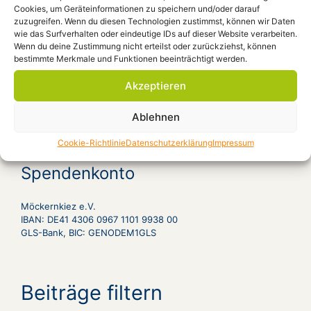
Cookies, um Geräteinformationen zu speichern und/oder darauf
Kiezplatz
zuzugreifen. Wenn du diesen Technologien zustimmst, können wir Daten
Aug. 22, 18:00
Radioeins Parkfest im
wie das Surfverhalten oder eindeutige IDs auf dieser Website verarbeiten.
Wenn du deine Zustimmung nicht erteilst oder zurückziehst, können
Gleisdreieckpark
Ort:
bestimmte Merkmale und Funktionen beeinträchtigt werden.
Aug. 23, 18:00
Film: „Gundalena von
Akzeptieren
Weizsäcker geb. Wille – Ein Leben im 20.
Jahrhundert“ D 2009, 90 Minuten
Ort: Forum
Ablehnen
Cookie-Richtlinie
Datenschutzerklärung
Impressum
Spendenkonto
Möckernkiez e.V.
IBAN: DE41 4306 0967 1101 9938 00
GLS-Bank, BIC: GENODEM1GLS
Beiträge filtern