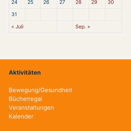
24
25
26
27
28
29
30
31
« Juli
Sep. »
Aktivitäten
Bewegung/Gesundheit
Bücherregal
Veranstaltungen
Kalender