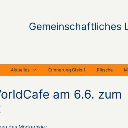
Gemeinschaftliches 
Aktuelles
Erinnerung Gleis 1
Rikscha
M
WorldCafe am 6.6. zum
t
nen des Möckernkiez,