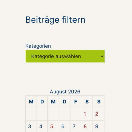
Beiträge filtern
Kategorien
August 2026
M
D
M
D
F
S
S
1
2
3
4
5
6
7
8
9