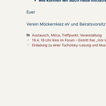
wie können wir auch neue Initiati
Euer
Verein Möckernkiez eV und Beiratsvorsit
Kategorien
Austausch
,
Möca
,
Treffpunkt
,
Veranstaltung
19.4. 18 Uhr Kino im Forum – Eintritt frei: „Hör 
Einladung zu einer Tucholsky-Lesung und Mus