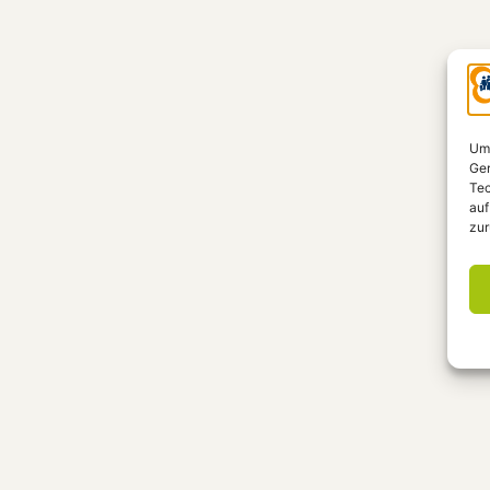
Um 
Ger
Tec
auf
zur