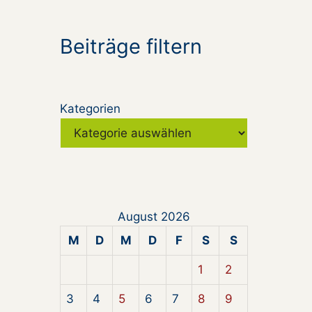
Beiträge filtern
Kategorien
August 2026
M
D
M
D
F
S
S
1
2
3
4
5
6
7
8
9