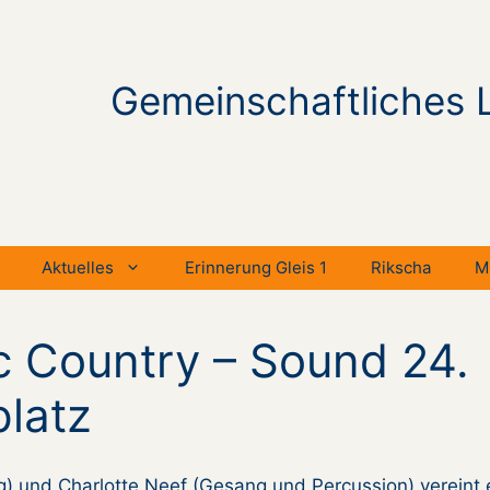
Gemeinschaftliches 
Aktuelles
Erinnerung Gleis 1
Rikscha
M
c Country – Sound 24.
platz
) und Charlotte Neef (Gesang und Percussion) vereint 