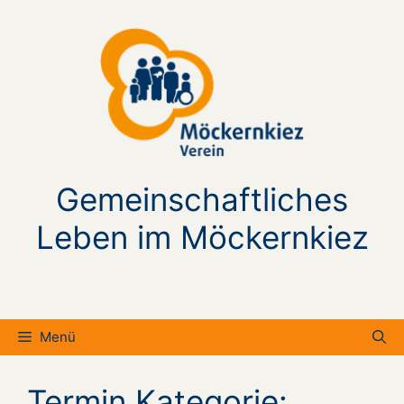
Zum
Inhalt
springen
Gemeinschaftliches
Leben im Möckernkiez
Menü
Termin Kategorie: