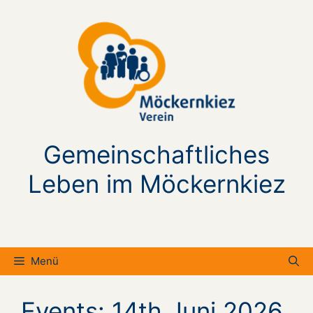
Zum
Inhalt
springen
Gemeinschaftliches
Leben im Möckernkiez
Menü
Events: 14th Juni 2026