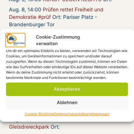
Aug. 8, 14:00
Prüfen rettet Freiheit und
Demokratie #prüf
Ort: Pariser Platz -
Brandenburger Tor
Aug. 8, 19:00
Vernissage: Künstler-Innen aus
Cookie-Zustimmung
Bad Harzburg stellen aus
Ort: Möca, Forum,
verwalten
Beratungsraum
Um dir ein optimales Erlebnis zu bieten, verwenden wir Technologien wie
Cookies, um Geräteinformationen zu speichern und/oder darauf
Aug. 16, 16:00
Country and Blues von Pat
zuzugreifen. Wenn du diesen Technologien zustimmst, können wir Daten
Carter und Enrico Francese
Ort: Kiezplatz
wie das Surfverhalten oder eindeutige IDs auf dieser Website verarbeiten.
Wenn du deine Zustimmung nicht erteilst oder zurückziehst, können
Aug. 20, 15:00
Gymmick singt Rio Reiser, an
bestimmte Merkmale und Funktionen beeinträchtigt werden.
seinem Grab
Ort:
Akzeptieren
Aug. 20, 18:30
Zum 30. Todestag von Rio
Reiser – Gymmick auf dem Kiezplatz
Ort:
Ablehnen
Kiezplatz
Cookie-Richtlinie
Datenschutzerklärung
Impressum
Aug. 22, 18:00
Radioeins Parkfest im
Gleisdreieckpark
Ort: