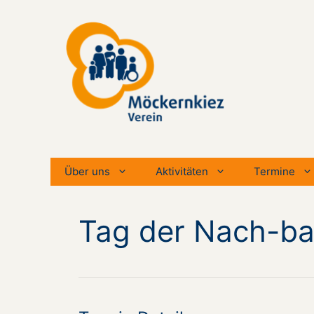
Zum
Inhalt
springen
Über uns
Aktivitäten
Termine
Tag der Nach-ba