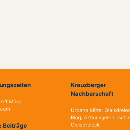
ungszeiten
Kreuzberger
Nachbarschaft
reff Möca
raum
Urbane Mitte:
Gleisdreie
Blog
,
Aktionsgemeinscha
Gleisdreieck
,
 Beiträge