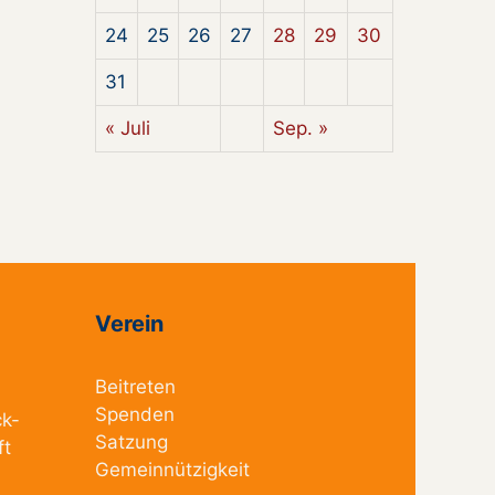
24
25
26
27
28
29
30
31
« Juli
Sep. »
Verein
Beitreten
Spenden
ck-
Satzung
ft
Gemeinnützigkeit