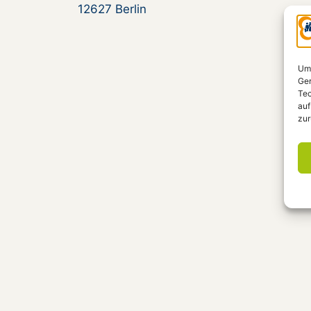
12627 Berlin
Um 
Ger
Tec
auf
zur