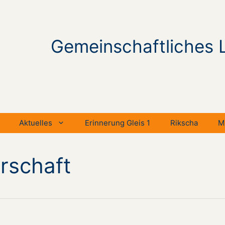
Gemeinschaftliches 
Aktuelles
Erinnerung Gleis 1
Rikscha
M
rschaft