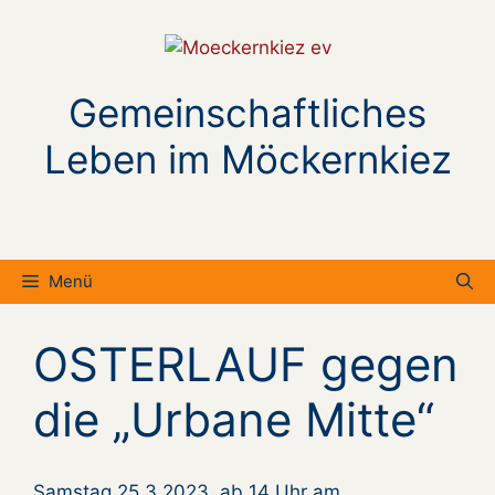
Zum
Inhalt
springen
Gemeinschaftliches
Leben im Möckernkiez
Menü
OSTERLAUF gegen
die „Urbane Mitte“
Samstag 25.3.2023 ab 14 Uhr am