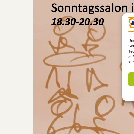
Um 
Ger
Tec
auf
zur