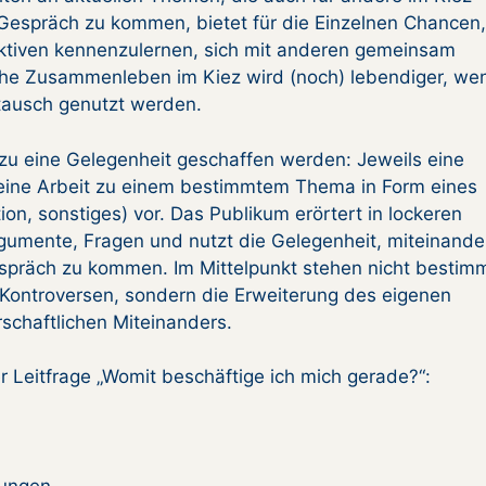
 Gespräch zu kommen, bietet für die Einzelnen Chancen,
ktiven kennenzulernen, sich mit anderen gemeinsam
che Zusammenleben im Kiez wird (noch) lebendiger, we
stausch genutzt werden.
azu eine Gelegenheit geschaffen werden: Jeweils eine
seine Arbeit zu einem bestimmtem Thema in Form eines
on, sonstiges) vor. Das Publikum erör­tert in lockeren
gumente, Fragen und nutzt die Ge­legenheit, miteinande
spräch zu kommen. Im Mit­telpunkt stehen nicht bestim
Kontroversen, son­dern die Erweiterung des eigenen
schaftlichen Mit­einanders.
 Leitfrage „Womit beschäftige ich mich gerade?“:
kungen