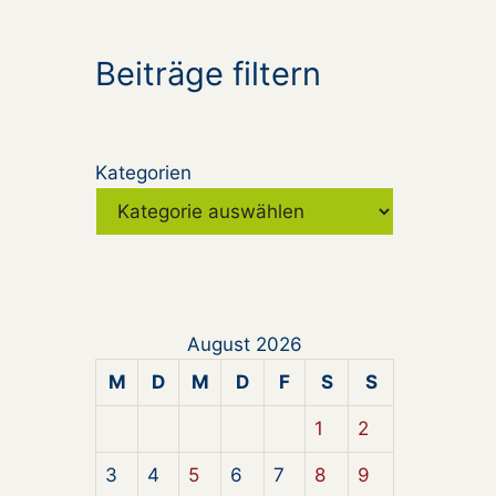
Beiträge filtern
Kategorien
August 2026
M
D
M
D
F
S
S
1
2
3
4
5
6
7
8
9