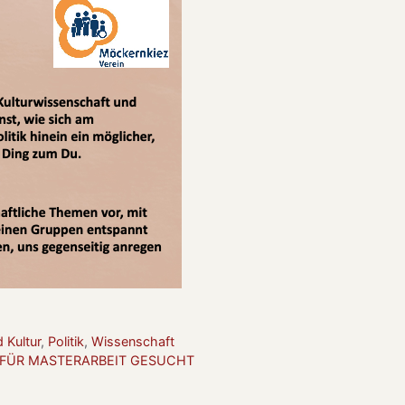
 Kultur
,
Politik
,
Wissenschaft
NEN FÜR MASTERARBEIT GESUCHT