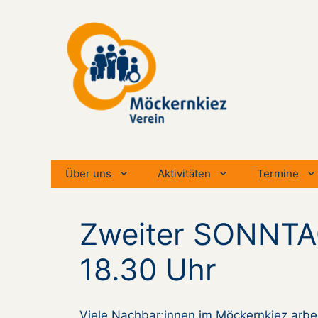
Zum
Inhalt
springen
Über uns
Aktivitäten
Termine
Zweiter SONNTA
18.30 Uhr
Viele Nachbar:innen im Möckernkiez arbei